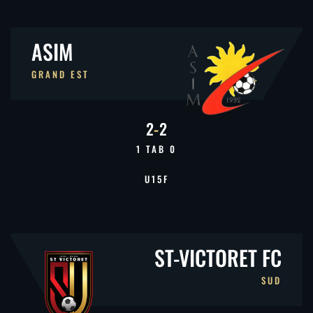
ASIM
GRAND EST
2
-
2
1 TAB 0
U15F
ST-VICTORET FC
SUD