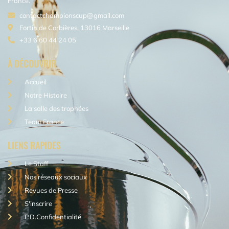
France.
contactchampionscup@gmail.com
Fortin de Corbières, 13016 Marseille
+33 6 60 44 24 05
À DÉCOUVRIR
Accueil
Notre Histoire
La salle des trophées
Team France
LIENS RAPIDES
Le Staff
Nos réseaux sociaux
Revues de Presse
S'inscrire
P.D.Confidentialité