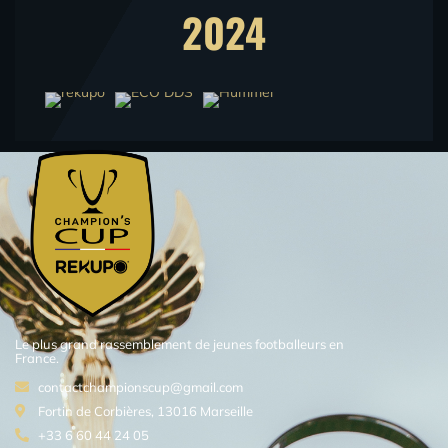
2024
Le plus grand rassemblement de jeunes footballeurs en
France.
contactchampionscup@gmail.com
Fortin de Corbières, 13016 Marseille
+33 6 60 44 24 05