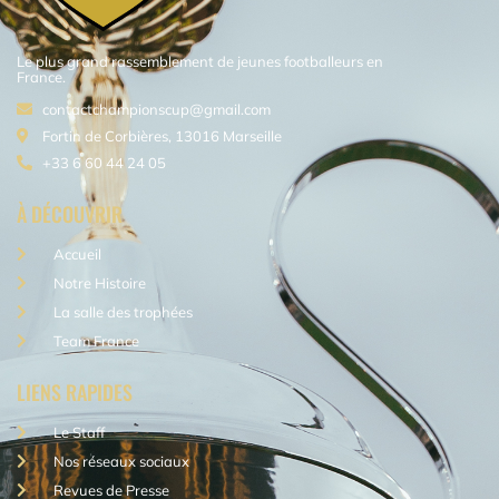
Le plus grand rassemblement de jeunes footballeurs en
France.
contactchampionscup@gmail.com
Fortin de Corbières, 13016 Marseille
+33 6 60 44 24 05
À DÉCOUVRIR
Accueil
Notre Histoire
La salle des trophées
Team France
LIENS RAPIDES
Le Staff
Nos réseaux sociaux
Revues de Presse