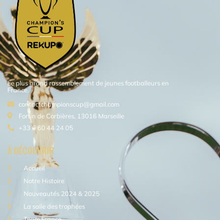
Le plus grand rassemblement de jeunes footballeurs en
France.
contactchampionscup@gmail.com
Fortin de Corbières, 13016 Marseille
+33 6 60 44 24 05
À DÉCOUVRIR
Accueil
Notre Histoire
Nouveautés 2024 & 2025
La salle des trophées
Team France