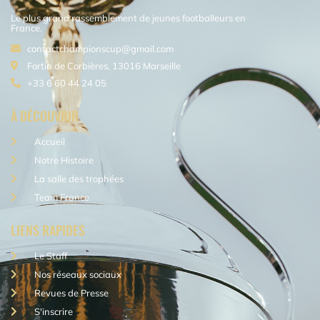
Le plus grand rassemblement de jeunes footballeurs en
France.
contactchampionscup@gmail.com
Fortin de Corbières, 13016 Marseille
+33 6 60 44 24 05
À DÉCOUVRIR
Accueil
Notre Histoire
La salle des trophées
Team France
LIENS RAPIDES
Le Staff
Nos réseaux sociaux
Revues de Presse
S'inscrire