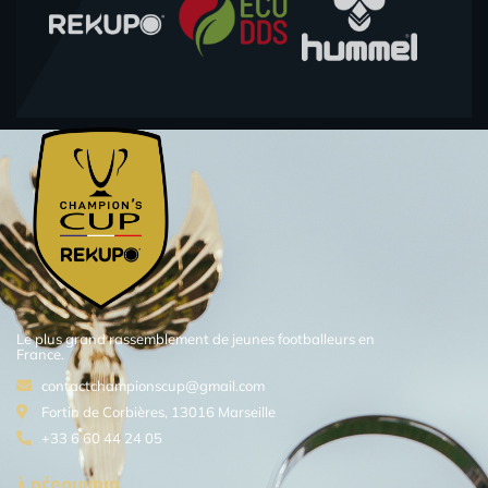
Le plus grand rassemblement de jeunes footballeurs en
France.
contactchampionscup@gmail.com
Fortin de Corbières, 13016 Marseille
+33 6 60 44 24 05
À DÉCOUVRIR