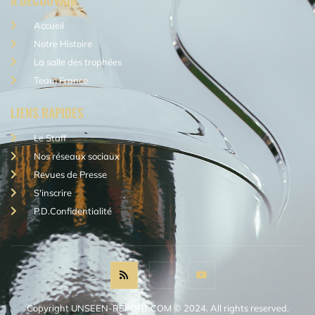
Accueil
Notre Histoire
La salle des trophées
Team France
LIENS RAPIDES
Le Staff
Nos réseaux sociaux
Revues de Presse
S'inscrire
P.D.Confidentialité
Copyright UNSEEN-REPORT.COM © 2024. All rights reserved.