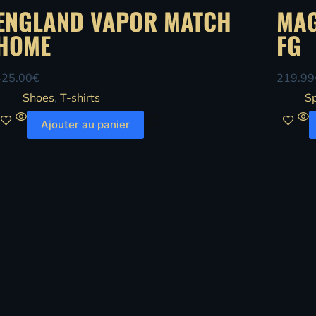
ENGLAND VAPOR MATCH
MAG
HOME
FG
425.00
€
219.99
Shoes
,
T-shirts
S
Ajouter au panier