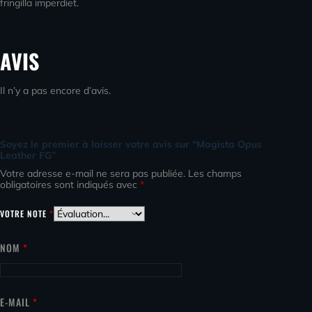
fringilla imperdiet.
AVIS
Il n’y a pas encore d’avis.
Soyez le premier à laisser votre avis sur “Magista Opus
Leather FG”
Votre adresse e-mail ne sera pas publiée.
Les champs
obligatoires sont indiqués avec
*
VOTRE NOTE
*
NOM
*
E-MAIL
*