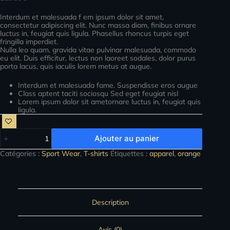
Interdum et malesuada f em ipsum dolor sit amet,
consectetur adipiscing elit. Nunc massa diam, finibus ornare
luctus in, feugiat quis ligula. Phasellus rhoncus turpis eget
fringilla imperdiet.
Nulla leo quam, gravida vitae pulvinar malesuada, commodo
eu elit. Duis efficitur, lectus non laoreet sodales, dolor purus
porta lacus, quis iaculis lorem metus at augue.
Interdum et malesuada fame. Suspendisse eros augue
Class aptent taciti sociosqu Sed eget feugiat nisl
Lorem ipsum dolor sit ametornare luctus in, feugiat quis
ligula.
Ajouter au panier
Catégories :
Sport Wear
,
T-shirts
Étiquettes :
apparel
,
orange
Description
Avis (0)