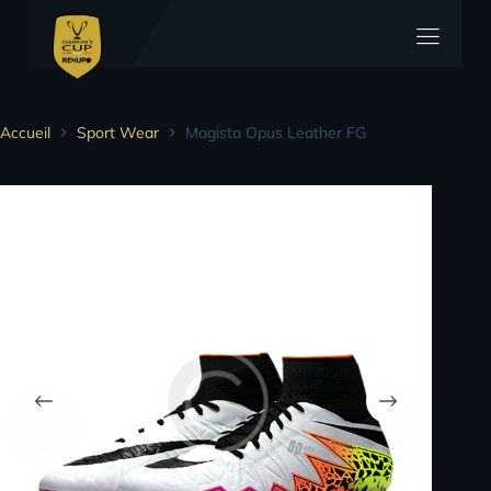
Accueil
Sport Wear
Magista Opus Leather FG