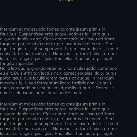
Interdum et malesuada fames ac ante ipsum primis in
faucibus. Suspendisse eros augue, sodales id libero quis,
aliquam dapibus erat. Class aptent taciti sociosqu ad litora
torquent per conubia nostra, per inceptos himenaeos. Sed
eget feugiat nisl, at semper velit. Lorem ipsum dolor sit amet,
consectetur adipiscing elit. Nunc massa diam, finibus ornare
luctus in, feugiat quis ligula. Phasellus rhoncus turpis eget
fringilla imperdiet.
Nulla leo quam, gravida vitae pulvinar malesuada, commodo
eu elit. Duis efficitur, lectus non laoreet sodales, dolor purus
porta lacus, quis iaculis lorem metus at augue. In interdum
maximus felis, sed fermentum libero facilisis non. Ut arcu
ante, commodo ac vestibulum id, mollis et purus. Donec sit
amet scelerisque lorem, non sodales metus.
Interdum et malesuada fames ac ante ipsum primis in
faucibus. Suspendisse eros augue, sodales id libero quis,
aliquam dapibus erat. Class aptent taciti sociosqu ad litora
torquent per conubia nostra, per inceptos himenaeos. Sed
eget feugiat nisl, at semper velit. Lorem ipsum dolor sit amet,
consectetur adipiscing elit. Nunc massa diam, finibus ornare
luctus in, feugiat quis ligula. Phasellus rhoncus turpis eget